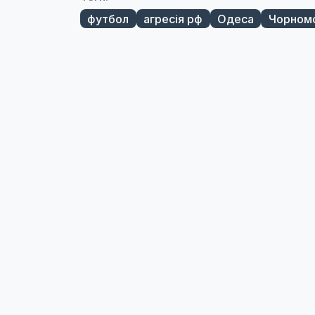
футбол
агресія рф
Одеса
Чорном