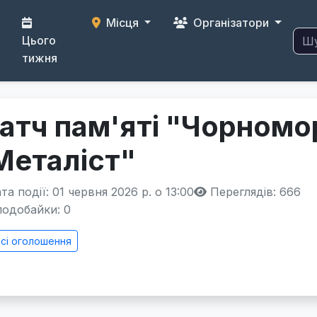
Місця
Організатори
Цього
тижня
атч пам'яті "Чорномо
Металіст"
а події: 01 червня 2026 р. о 13:00
Переглядів: 666
одобайки:
0
сі оголошення