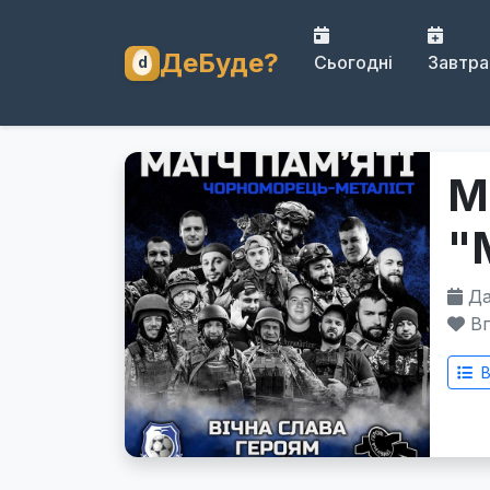
ДеБуде?
Сьогодні
Завтра
М
"
Дат
Вп
В