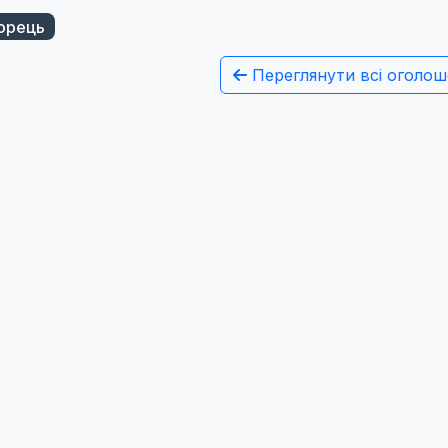
орець
Переглянути всі оголош