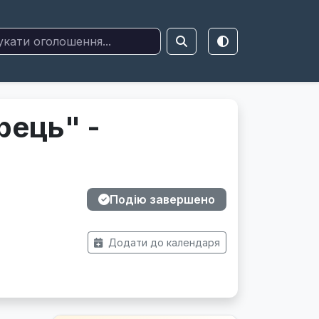
рець" -
Подію завершено
Додати до календаря