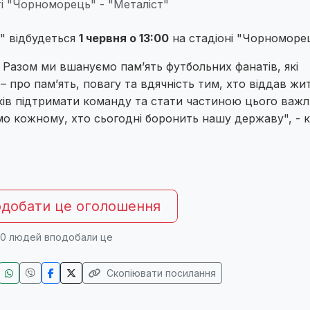
і "Чорноморець" - "Металіст"
" відбудеться
1 червня о 13:00
на стадіоні "Чорноморец
. Разом ми вшануємо памʼять футбольних фанатів, які
– про памʼять, повагу та вдячність тим, хто віддав жит
ів підтримати команду та стати частиною цього важ
мо кожному, хто сьогодні боронить нашу державу", - 
добати це оголошення
0
людей вподобали це
Скопіювати посилання