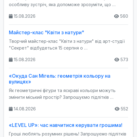
особливу зустріч, яка допоможе зрозуміти, що …
15.08.2026
560
Майстер-клас "Квіти з натури"
Творчий майстер-клас "Квіти з натури" від арт-студії
"Секрет" відбудеться 15 серпня о …
15.08.2026
573
«Окуда Сан Мігель: геометрія кольору на
вулицях»
Як геометричні фігури та яскраві кольори можуть
змінити міський простір? Запрошуємо підлітків …
14.08.2026
552
«LEVEL UP»: час навчитися керувати грошима!
Гроші люблять розумних рішень! Запрошуємо підлітків