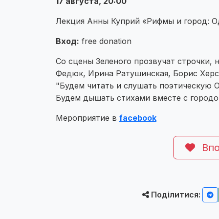
17 августа, 20:00
Лекция Анны Куприй «Рифмы и город: О
Вход:
free donation
Со сцены Зеленого прозвучат строчки, 
Федюк, Ирина Ратушинская, Борис Херсо
"Будем читать и слушать поэтическую 
Будем дышать стихами вместе с городо
Мероприятие в
facebook
Впо
Поділитися: