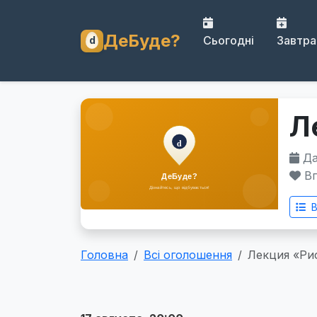
ДеБуде?
Сьогодні
Завтра
Л
Дат
Вп
В
Головна
Всі оголошення
Лекция «Ри