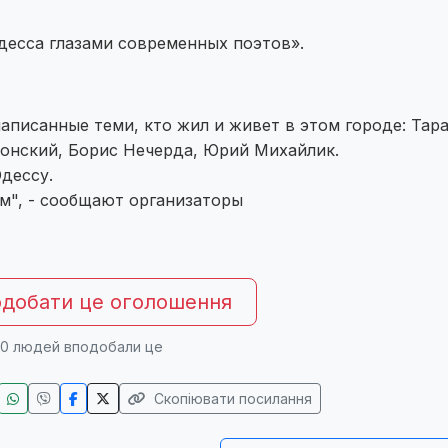
десса глазами современных поэтов».
написанные теми, кто жил и живет в этом городе: Тар
нский, Борис Нечерда, Юрий Михайлик.
Одессу.
м", - сообщают организаторы
добати це оголошення
0
людей вподобали це
Скопіювати посилання