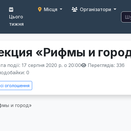
Місця
Організатори
Цього
тижня
екция «Рифмы и горо
а події: 17 серпня 2020 р. о 20:00
Переглядів: 336
одобайки:
0
сі оголошення
фмы и город»