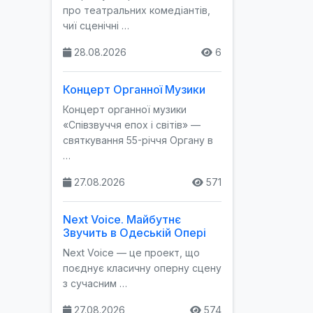
про театральних комедіантів,
чиї сценічні …
28.08.2026
6
Концерт Органної Музики
Концерт органної музики
«Співзвуччя епох і світів» —
святкування 55-річчя Органу в
…
27.08.2026
571
Next Voice. Майбутнє
Звучить в Одеській Опері
Next Voice — це проект, що
поєднує класичну оперну сцену
з сучасним …
27.08.2026
574