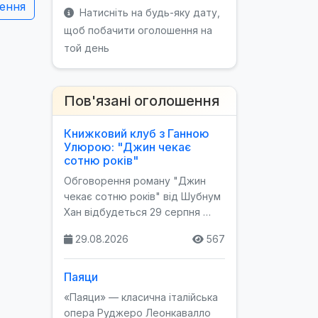
ення
Натисніть на будь-яку дату,
щоб побачити оголошення на
той день
Пов'язані оголошення
Книжковий клуб з Ганною
Улюрою: "Джин чекає
сотню років"
Обговорення роману "Джин
чекає сотню років" від Шубнум
Хан відбудеться 29 серпня …
29.08.2026
567
Паяци
«Паяци» — класична італійська
опера Руджеро Леонкавалло