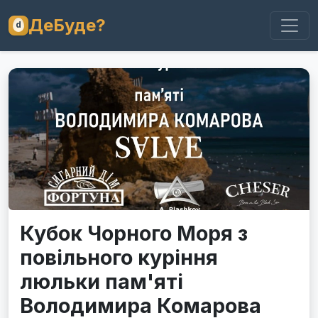
ДеБуде?
Кубок Чорного Моря з
повільного куріння
люльки пам'яті
Володимира Комарова