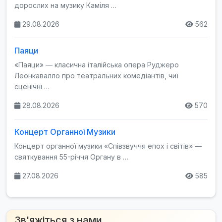
дорослих на музику Каміля …
29.08.2026
562
Паяци
«Паяци» — класична італійська опера Руджеро
Леонкавалло про театральних комедіантів, чиї
сценічні …
28.08.2026
570
Концерт Органної Музики
Концерт органної музики «Співзвуччя епох і світів» —
святкування 55-річчя Органу в …
27.08.2026
585
Зв'яжіться з нами