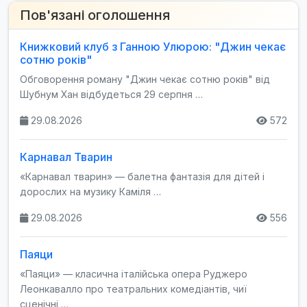
Пов'язані оголошення
Книжковий клуб з Ганною Улюрою: "Джин чекає
сотню років"
Обговорення роману "Джин чекає сотню років" від
Шубнум Хан відбудеться 29 серпня …
29.08.2026
572
Карнавал Тварин
«Карнавал тварин» — балетна фантазія для дітей і
дорослих на музику Каміля …
29.08.2026
556
Паяци
«Паяци» — класична італійська опера Руджеро
Леонкавалло про театральних комедіантів, чиї
сценічні …