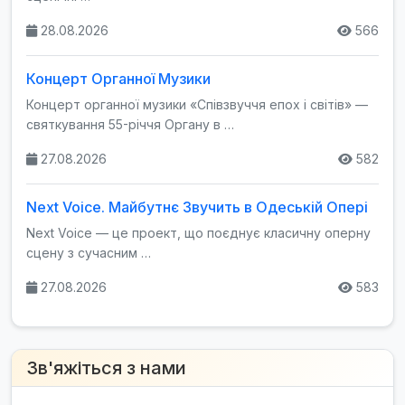
28.08.2026
566
Концерт Органної Музики
Концерт органної музики «Співзвуччя епох і світів» —
святкування 55-річчя Органу в …
27.08.2026
582
Next Voice. Майбутнє Звучить в Одеській Опері
Next Voice — це проект, що поєднує класичну оперну
сцену з сучасним …
27.08.2026
583
Зв'яжіться з нами