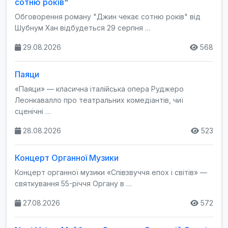
сотню років"
Обговорення роману "Джин чекає сотню років" від
Шубнум Хан відбудеться 29 серпня …
29.08.2026
568
Паяци
«Паяци» — класична італійська опера Руджеро
Леонкавалло про театральних комедіантів, чиї
сценічні …
28.08.2026
523
Концерт Органної Музики
Концерт органної музики «Співзвуччя епох і світів» —
святкування 55-річчя Органу в …
27.08.2026
572