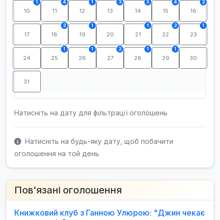
1
4
1
3
3
4
2
10
11
12
13
14
15
16
2
1
1
2
1
17
18
19
20
21
22
23
1
1
2
1
1
24
25
26
27
28
29
30
31
Натисніть на дату для фільтрації оголошень
Натисніть на будь-яку дату, щоб побачити
оголошення на той день
Пов'язані оголошення
Книжковий клуб з Ганною Улюрою: "Джин чекає