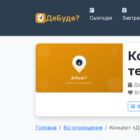
ДеБуде?
Сьогодні
Завтра
К
т
Дат
Вп
В
Головна
Всі оголошення
Концерт «Д