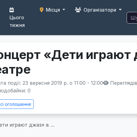
Місця
Організатори
Цього
тижня
онцерт «Дети играют 
еатре
а події: 23 вересня 2019 р. о 11:00 - 12:00
Переглядів
одобайки:
0
сі оголошення
ети играют джаз» в …