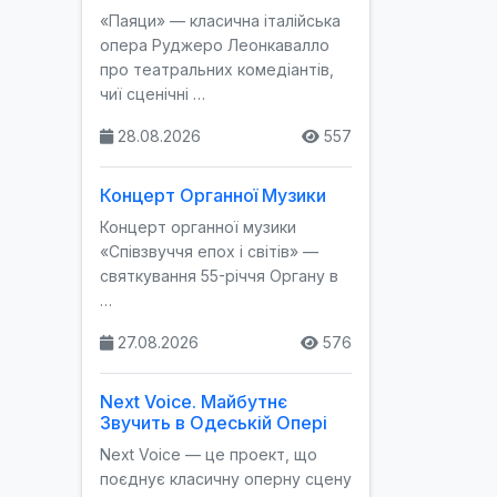
«Паяци» — класична італійська
опера Руджеро Леонкавалло
про театральних комедіантів,
чиї сценічні …
28.08.2026
557
Концерт Органної Музики
Концерт органної музики
«Співзвуччя епох і світів» —
святкування 55-річчя Органу в
…
27.08.2026
576
Next Voice. Майбутнє
Звучить в Одеській Опері
Next Voice — це проект, що
поєднує класичну оперну сцену