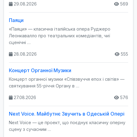
29.08.2026
569
Паяци
«Паяци» — класична італійська опера Руджеро
Леонкавалло про театральних комедіантів, чиї
сценічні …
28.08.2026
555
Концерт Органної Музики
Концерт органної музики «Співзвуччя епох і світів» —
святкування 55-річчя Органу в …
27.08.2026
576
Next Voice. Майбутнє Звучить в Одеській Опері
Next Voice — це проект, що поєднує класичну оперну
сцену з сучасним …