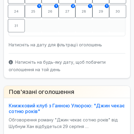
1
1
2
1
1
24
25
26
27
28
29
30
31
Натисніть на дату для фільтрації оголошень
Натисніть на будь-яку дату, щоб побачити
оголошення на той день
Пов'язані оголошення
Книжковий клуб з Ганною Улюрою: "Джин чекає
сотню років"
Обговорення роману "Джин чекає сотню років" від
Шубнум Хан відбудеться 29 серпня …