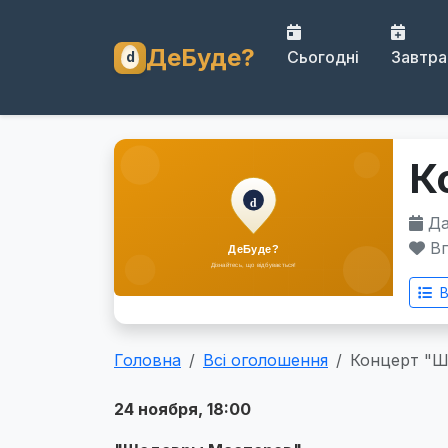
ДеБуде?
Сьогодні
Завтра
К
Дат
Вп
В
Головна
Всі оголошення
Концерт "Ш
24 ноября, 18:00