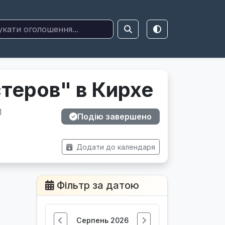
теров" в Кирхе
1
Подію завершено
Додати до календаря
Фільтр за датою
Серпень 2026