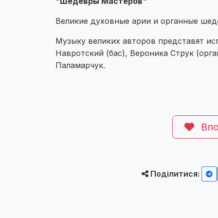
"Шедевры Мастеров"
Великие духовные арии и органные шед
Музыку великих авторов представят ис
Навротский (бас), Вероника Струк (орг
Паламарчук.
Впо
Поділитися: