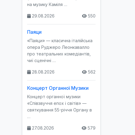
на музику Каміля …
29.08.2026
550
Паяци
«Паяци» — класична італійська
опера Руджеро Леонкавалло
про театральних комедіантів,
чиї сценічні …
28.08.2026
562
Концерт Органної Музики
Концерт органної музики
«Співзвуччя епох і світів» —
святкування 55-річчя Органу в
…
27.08.2026
579