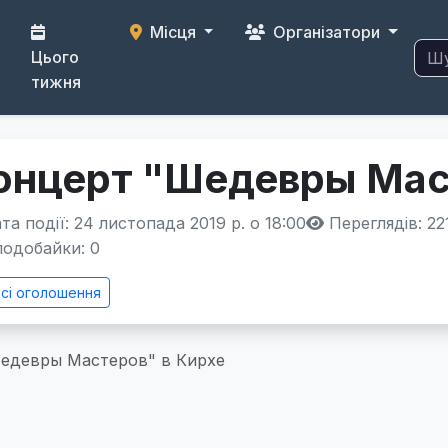
Місця
Організатори
Цього
тижня
онцерт "Шедевры Мас
а події: 24 листопада 2019 р. о 18:00
Переглядів: 22
одобайки:
0
сі оголошення
едевры Мастеров" в Кирхе