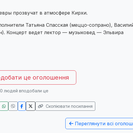
евры прозвучат в атмосфере Кирхи.
полнители Татьяна Спасская (меццо-сопрано), Васили
ан). Концерт ведет лектор — музыковед — Эльвира
добати це оголошення
0
людей вподобали це
Скопіювати посилання
Переглянути всі оголош