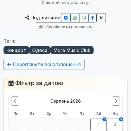
0
людей вподобали це
Поділитися:
Скопіювати посилання
Теги:
концерт
Одеса
More Music Club
Переглянути всі оголошення
Фільтр за датою
Серпень 2026
Пн
Вт
Ср
Чт
Пт
Сб
Нд
3
5
1
2