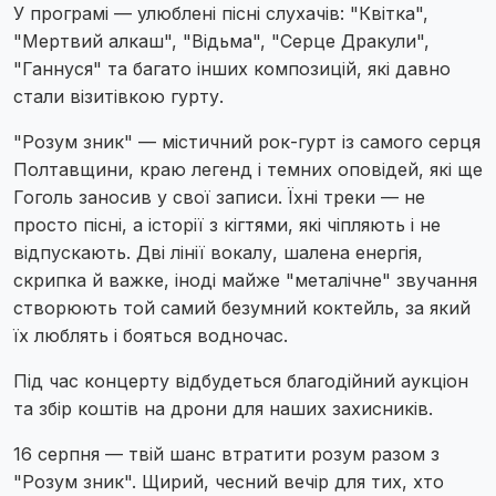
У програмі — улюблені пісні слухачів: "Квітка",
"Мертвий алкаш", "Відьма", "Серце Дракули",
"Ганнуся" та багато інших композицій, які давно
стали візитівкою гурту.
"Розум зник" — містичний рок-гурт із самого серця
Полтавщини, краю легенд і темних оповідей, які ще
Гоголь заносив у свої записи. Їхні треки — не
просто пісні, а історії з кігтями, які чіпляють і не
відпускають. Дві лінії вокалу, шалена енергія,
скрипка й важке, іноді майже "металічне" звучання
створюють той самий безумний коктейль, за який
їх люблять і бояться водночас.
Під час концерту відбудеться благодійний аукціон
та збір коштів на дрони для наших захисників.
16 серпня — твій шанс втратити розум разом з
"Розум зник". Щирий, чесний вечір для тих, хто