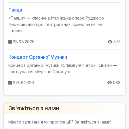
Паяци
«Паяци» — класична італійська опера Руджеро
Леонкавалло про театральних комедіантів, чиї
сценічні …
28.08.2026
573
Концерт Органної Музики
Концерт органної музики «Співзвуччя епох і світів» —
святкування 55-річчя Органу в …
27.08.2026
588
Зв'яжіться з нами
Маєте запитання чи пропозиції? Зв'яжіться з нами!