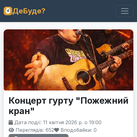
ДеБуде?
Концерт гурту "Пожежний
кран"
Дата події: 11 квітня 2026 р. о 19:00
Переглядів: 652
Вподобайки:
0