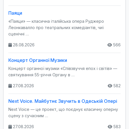
Паяци
«Паяци» — класична італійська опера Руджеро
Леонкавалло про театральних комедіантів, чиї
сценічні …
28.08.2026
566
Концерт Органної Музики
Концерт органної музики «Співзвуччя епох і світів» —
святкування 55-річчя Органу в …
27.08.2026
582
Next Voice. Майбутнє Звучить в Одеській Опері
Next Voice — це проект, що поєднує класичну оперну
сцену з сучасним …
27.08.2026
583