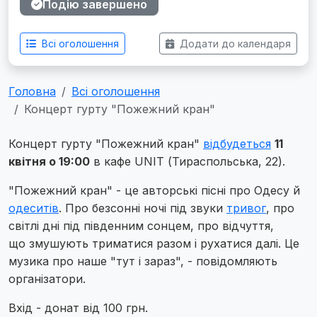
Подію завершено
Всі оголошення
Додати до календаря
Головна
Всі оголошення
Концерт гурту "Пожежний кран"
Концерт гурту "Пожежний кран"
відбудеться
11
квітня о 19:00
в кафе UNIT (Тираспольська, 22).
"Пожежний кран" - це авторські пісні про Одесу й
одеситів
. Про безсонні ночі під звуки
тривог
, про
світлі дні під південним сонцем, про відчуття,
що змушують триматися разом і рухатися далі. Це
музика про наше "тут і зараз", - повідомляють
організатори.
Вхід - донат від 100 грн.