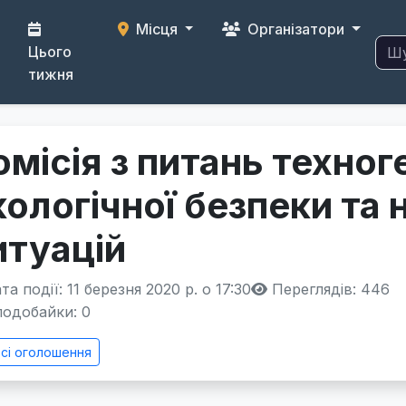
Місця
Організатори
Цього
тижня
омісія з питань техног
кологічної безпеки та
итуацій
а події: 11 березня 2020 р. о 17:30
Переглядів: 446
одобайки:
0
сі оголошення