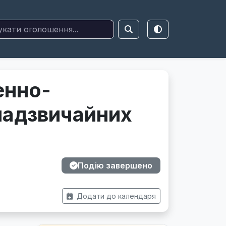
енно-
 надзвичайних
Подію завершено
Додати до календаря