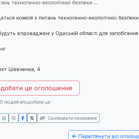
итань техногенно-екологічної безпеки …
еться комісія з питань техногенно-екологічної безпеки
 будуть впроваджені у Одеській області для запобігання
інг
ект Шевченка, 4
добати це оголошення
0
людей вподобали це
Скопіювати посилання
Переглянути всі оголош