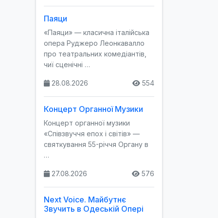
Паяци
«Паяци» — класична італійська
опера Руджеро Леонкавалло
про театральних комедіантів,
чиї сценічні …
28.08.2026
554
Концерт Органної Музики
Концерт органної музики
«Співзвуччя епох і світів» —
святкування 55-річчя Органу в
…
27.08.2026
576
Next Voice. Майбутнє
Звучить в Одеській Опері