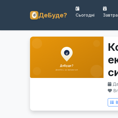
ДеБуде?
Сьогодні
Завтра
К
е
с
Дат
Вп
В