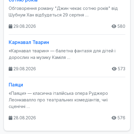
Обговорення роману "Джин чекає сотню років" від
Шубнум Хан відбудеться 29 серпня …
29.08.2026
580
Карнавал Тварин
«Карнавал тварин» — балетна фантазія для дітей і
дорослих на музику Каміля …
29.08.2026
573
Паяци
«Паяци» — класична італійська опера Руджеро
Леонкавалло про театральних комедіантів, чиї
сценічні …
28.08.2026
576