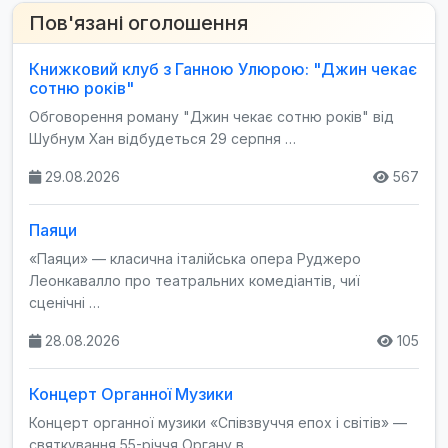
Пов'язані оголошення
Книжковий клуб з Ганною Улюрою: "Джин чекає
сотню років"
Обговорення роману "Джин чекає сотню років" від
Шубнум Хан відбудеться 29 серпня …
29.08.2026
567
Паяци
«Паяци» — класична італійська опера Руджеро
Леонкавалло про театральних комедіантів, чиї
сценічні …
28.08.2026
105
Концерт Органної Музики
Концерт органної музики «Співзвуччя епох і світів» —
святкування 55-річчя Органу в …