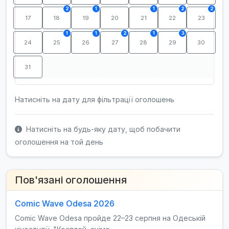
2
1
1
2
2
17
18
19
20
21
22
23
1
1
2
1
3
24
25
26
27
28
29
30
31
Натисніть на дату для фільтрації оголошень
Натисніть на будь-яку дату, щоб побачити
оголошення на той день
Пов'язані оголошення
Comic Wave Odesa 2026
Comic Wave Odesa пройде 22–23 серпня на Одеській