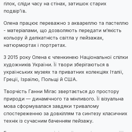
гілок, сліди часу на стінах, затишок старих
подвір’їв.
Олена працює переважно з аквареллю та пастеллю
- матеріалами, що дозволяють передати м’якість
кольору й делікатність світла у пейзажах,
натюрмортах і портретах.
З 2015 року Олена є членкинею Національної спілки
художників України. Її твори зберігаються в
українських музеях та приватних колекціях Італії,
Греції, Ізраїлю, Польщі й США.
Творчість Ганни Мігас звертається до простору
природи — динамічного та мінливого. Її візуальна
мова сформувалася завдяки тривалому
спостереженню за довкіллям та синтезу класичних
технік із сучасним баченням пейзажу.