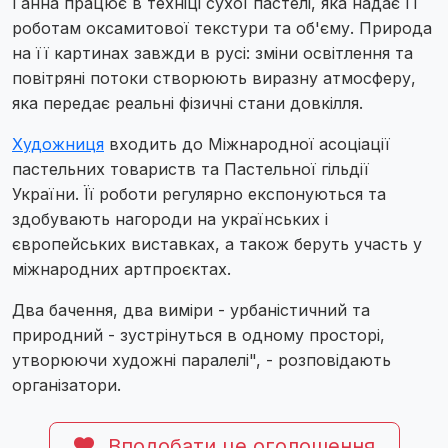
Ганна працює в техніці сухої пастелі, яка надає її
роботам оксамитової текстури та об'єму. Природа
на її картинах завжди в русі: зміни освітлення та
повітряні потоки створюють виразну атмосферу,
яка передає реальні фізичні стани довкілля.
Художниця
входить до Міжнародної асоціації
пастельних товариств та Пастельної гільдії
України. Її роботи регулярно експонуються та
здобувають нагороди на українських і
європейських виставках, а також беруть участь у
міжнародних артпроєктах.
Два бачення, два виміри - урбаністичний та
природний - зустрінуться в одному просторі,
утворюючи художні паралелі", - розповідають
організатори.
Вподобати це оголошення