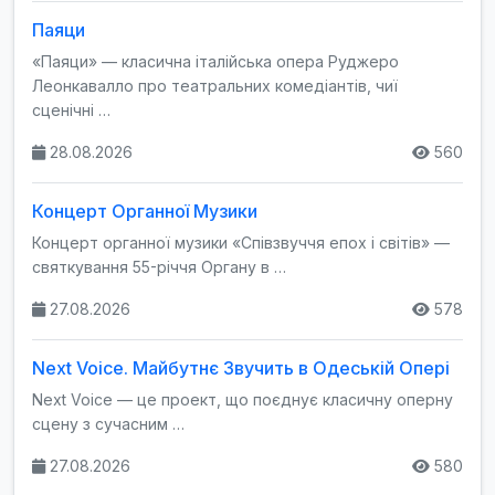
Паяци
«Паяци» — класична італійська опера Руджеро
Леонкавалло про театральних комедіантів, чиї
сценічні …
28.08.2026
560
Концерт Органної Музики
Концерт органної музики «Співзвуччя епох і світів» —
святкування 55-річчя Органу в …
27.08.2026
578
Next Voice. Майбутнє Звучить в Одеській Опері
Next Voice — це проект, що поєднує класичну оперну
сцену з сучасним …
27.08.2026
580