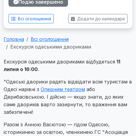
Подію завершено
Всі оголошення
Додати до календаря
Головна
Всі оголошення
Екскурсія одеськими двориками
Екскурсія одеськими двориками відбудеться
11
липня о 16:00
.
"Одеські дворики радять відвідати всім туристам в
Одесі нарівні з
Оперним театром
або
Дерибасівською. І дійсно — якщо знати, до яких
саме двориків варто зазирнути, то враження вам
забезпечені!
Разом з Анною Васютою — гідом Одесою,
історикинею за освітою, членкинею ГС "Асоціація