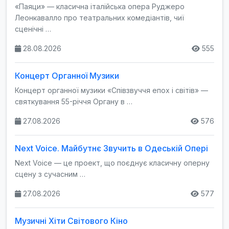
«Паяци» — класична італійська опера Руджеро
Леонкавалло про театральних комедіантів, чиї
сценічні …
28.08.2026
555
Концерт Органної Музики
Концерт органної музики «Співзвуччя епох і світів» —
святкування 55-річчя Органу в …
27.08.2026
576
Next Voice. Майбутнє Звучить в Одеській Опері
Next Voice — це проект, що поєднує класичну оперну
сцену з сучасним …
27.08.2026
577
Музичні Хіти Світового Кіно