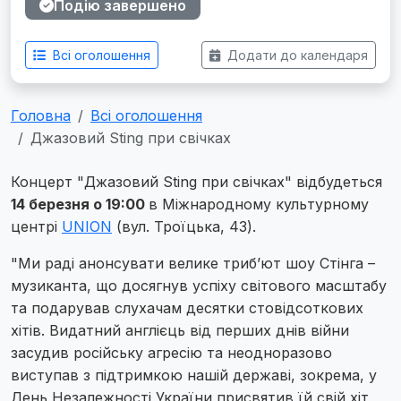
Подію завершено
Всі оголошення
Додати до календаря
Головна
Всі оголошення
Джазовий Sting при свічках
Концерт "Джазовий Sting при свічках" відбудеться
14 березня о 19:00
в Міжнародному культурному
центрі
UNION
(вул. Троїцька, 43).
"Ми раді анонсувати велике триб’ют шоу Стінга –
музиканта, що досягнув успіху світового масштабу
та подарував слухачам десятки стовідсоткових
хітів. Видатний англієць від перших днів війни
засудив російську агресію та неодноразово
виступав з підтримкою нашій державі, зокрема, у
День Незалежності України присвятив їй свій хіт