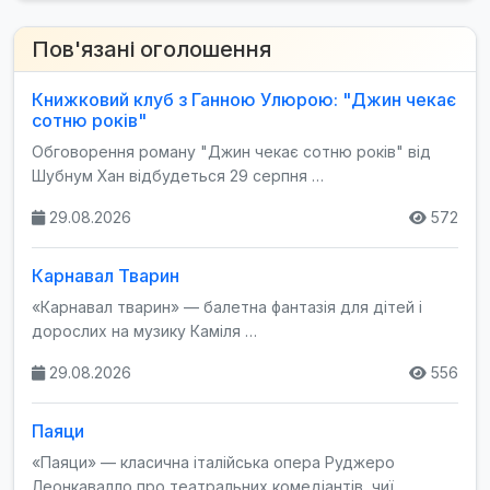
Пов'язані оголошення
Книжковий клуб з Ганною Улюрою: "Джин чекає
сотню років"
Обговорення роману "Джин чекає сотню років" від
Шубнум Хан відбудеться 29 серпня …
29.08.2026
572
Карнавал Тварин
«Карнавал тварин» — балетна фантазія для дітей і
дорослих на музику Каміля …
29.08.2026
556
Паяци
«Паяци» — класична італійська опера Руджеро
Леонкавалло про театральних комедіантів, чиї