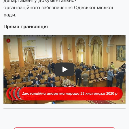
департаменту документально-
організаційного забезпечення Одеської міської
ради.
Пряма трансляція
Play Video: Play Video: YouTube video HfUJYfMyv2s