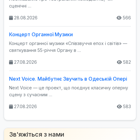
сценічні …
28.08.2026
566
Концерт Органної Музики
Концерт органної музики «Співзвуччя епох і світів» —
святкування 55-річчя Органу в …
27.08.2026
582
Next Voice. Майбутнє Звучить в Одеській Опері
Next Voice — це проект, що поєднує класичну оперну
сцену з сучасним …
27.08.2026
583
Зв'яжіться з нами