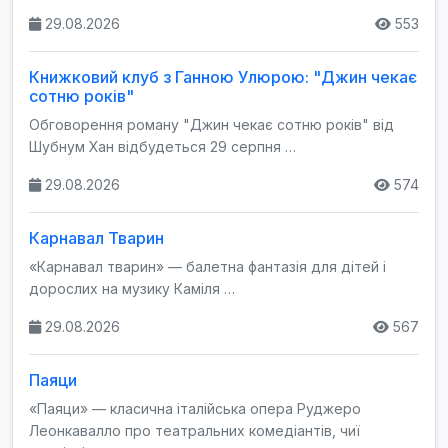
29.08.2026
553
Книжковий клуб з Ганною Улюрою: "Джин чекає
сотню років"
Обговорення роману "Джин чекає сотню років" від
Шубнум Хан відбудеться 29 серпня …
29.08.2026
574
Карнавал Тварин
«Карнавал тварин» — балетна фантазія для дітей і
дорослих на музику Каміля …
29.08.2026
567
Паяци
«Паяци» — класична італійська опера Руджеро
Леонкавалло про театральних комедіантів, чиї