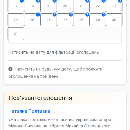
1
2
1
1
2
2
17
18
19
20
21
22
23
1
1
2
1
3
24
25
26
27
28
29
30
31
Натисніть на дату для фільтрації оголошень
Натисніть на будь-яку дату, щоб побачити
оголошення на той день
Пов'язані оголошення
Наталка Полтавка
«Наталка Полтавка» — класична українська опера
Миколи Лисенка на лібрето Михайла Старицького. …