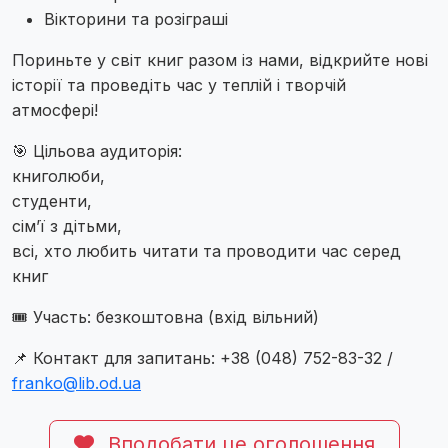
Вікторини та розіграші
Пориньте у світ книг разом із нами, відкрийте нові
історії та проведіть час у теплій і творчій
атмосфері!
🎯 Цільова аудиторія:
книголюби,
студенти,
сім’ї з дітьми,
всі, хто любить читати та проводити час серед
книг
🎟 Участь: безкоштовна (вхід вільний)
📌 Контакт для запитань: +38 (048) 752-83-32 /
franko@lib.od.ua
Вподобати це оголошення