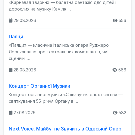
«Карнавал тварин» — балетна фантазія для дітей і
дорослих на музику Каміля …
29.08.2026
556
Паяци
«Паяци» — класична італійська опера Руджеро
Леонкавалло про театральних комедіантів, чиї
сценічні …
28.08.2026
566
Концерт Органної Музики
Концерт органної музики «Співзвуччя епох і світів» —
святкування 55-річчя Органу в …
27.08.2026
582
Next Voice. Майбутнє Звучить в Одеській Опері