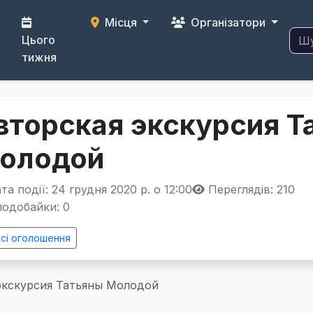
Місця
Організатори
Цього
тижня
вторская экскурсия Т
олодой
а події: 24 грудня 2020 р. о 12:00
Переглядів: 210
одобайки:
0
сі оголошення
экскурсия Татьяны Молодой