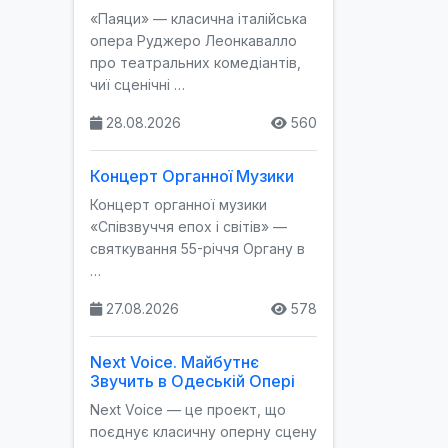
«Паяци» — класична італійська
опера Руджеро Леонкавалло
про театральних комедіантів,
чиї сценічні …
28.08.2026
560
Концерт Органної Музики
Концерт органної музики
«Співзвуччя епох і світів» —
святкування 55-річчя Органу в
…
27.08.2026
578
Next Voice. Майбутнє
Звучить в Одеській Опері
Next Voice — це проект, що
поєднує класичну оперну сцену