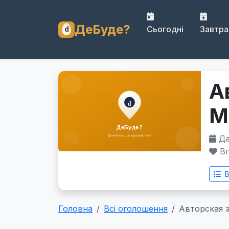
ДеБуде?
Сьогодні
Завтра
А
М
Дат
Вп
В
Головна
Всі оголошення
Авторская 