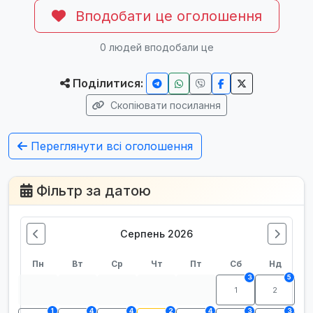
Вподобати це оголошення
0
людей вподобали це
Поділитися:
Скопіювати посилання
Переглянути всі оголошення
Фільтр за датою
Серпень 2026
Пн
Вт
Ср
Чт
Пт
Сб
Нд
3
5
1
2
1
4
4
2
4
3
3