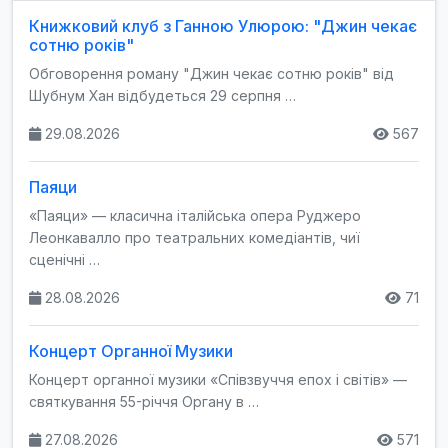
Книжковий клуб з Ганною Улюрою: "Джин чекає
сотню років"
Обговорення роману "Джин чекає сотню років" від
Шубнум Хан відбудеться 29 серпня …
29.08.2026
567
Паяци
«Паяци» — класична італійська опера Руджеро
Леонкавалло про театральних комедіантів, чиї
сценічні …
28.08.2026
71
Концерт Органної Музики
Концерт органної музики «Співзвуччя епох і світів» —
святкування 55-річчя Органу в …
27.08.2026
571