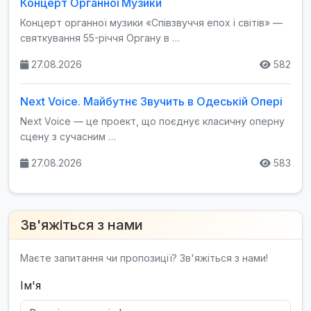
Концерт Органної Музики
Концерт органної музики «Співзвуччя епох і світів» —
святкування 55-річчя Органу в …
27.08.2026
582
Next Voice. Майбутнє Звучить в Одеській Опері
Next Voice — це проект, що поєднує класичну оперну
сцену з сучасним …
27.08.2026
583
Зв'яжіться з нами
Маєте запитання чи пропозиції? Зв'яжіться з нами!
Ім'я