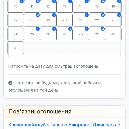
2
4
1
3
3
4
2
10
11
12
13
14
15
16
2
1
1
2
2
17
18
19
20
21
22
23
1
1
2
1
2
24
25
26
27
28
29
30
31
Натисніть на дату для фільтрації оголошень
Натисніть на будь-яку дату, щоб побачити
оголошення на той день
Пов'язані оголошення
Книжковий клуб з Ганною Улюрою: "Джин чекає