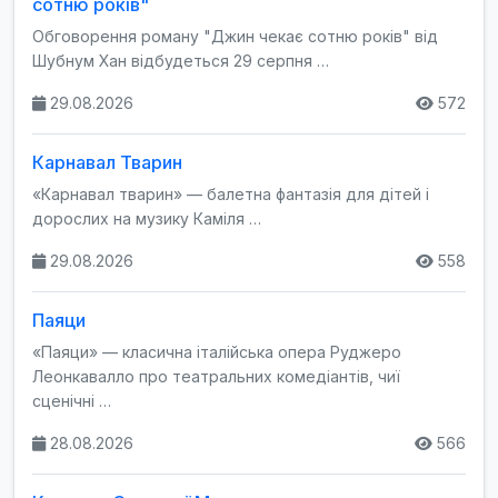
сотню років"
Обговорення роману "Джин чекає сотню років" від
Шубнум Хан відбудеться 29 серпня …
29.08.2026
572
Карнавал Тварин
«Карнавал тварин» — балетна фантазія для дітей і
дорослих на музику Каміля …
29.08.2026
558
Паяци
«Паяци» — класична італійська опера Руджеро
Леонкавалло про театральних комедіантів, чиї
сценічні …
28.08.2026
566