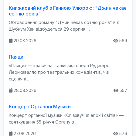
Книжковий клуб з Ганною Улюрою: "Джин чекає
сотню років"
Обговорення роману "Джин чекає сотню років" від
Шубнум Хан відбудеться 29 серпня …
29.08.2026
569
Паяци
«Паяци» — класична італійська опера Руджеро
Леонкавалло про театральних комедіантів, чиї
сценічні …
28.08.2026
557
Концерт Органної Музики
Концерт органної музики «Співзвуччя епох і світів» —
святкування 55-річчя Органу в …
27.08.2026
576