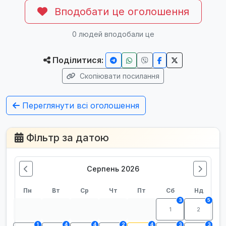
Вподобати це оголошення
0
людей вподобали це
Поділитися:
Скопіювати посилання
Переглянути всі оголошення
Фільтр за датою
Серпень 2026
Пн
Вт
Ср
Чт
Пт
Сб
Нд
3
5
1
2
1
4
4
2
4
3
3